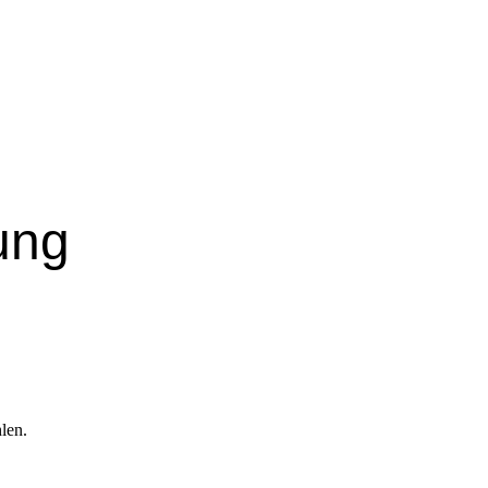
ung
len.